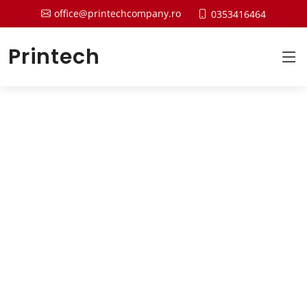
office@printechcompany.ro
0353416464
Printech