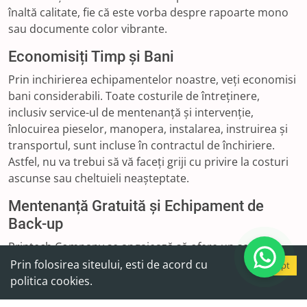
înaltă calitate, fie că este vorba despre rapoarte mono
sau documente color vibrante.
Economisiți Timp și Bani
Prin inchirierea echipamentelor noastre, veți economisi
bani considerabili. Toate costurile de întreținere,
inclusiv service-ul de mentenanță și intervenție,
înlocuirea pieselor, manopera, instalarea, instruirea și
transportul, sunt incluse în contractul de închiriere.
Astfel, nu va trebui să vă faceți griji cu privire la costuri
ascunse sau cheltuieli neașteptate.
Mentenanță Gratuită și Echipament de
Back-up
Printech Company se angajează să ofere un serviciu
complet și fără probleme. De aceea, mentenanța și
Prin folosirea siteului, esti de acord cu
Accept
intervenția sunt asigurate în cadrul contractului de
politica cookies.
închiriere, fără costuri suplimentare. Dacă