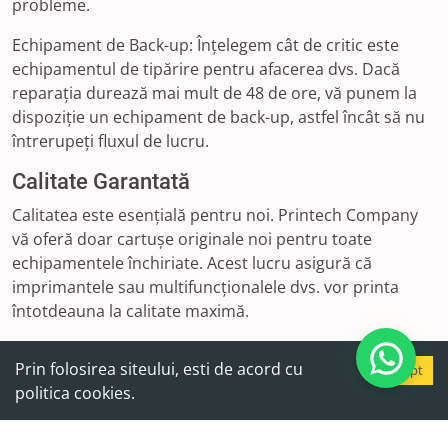
probleme.
Echipament de Back-up: Înțelegem cât de critic este
echipamentul de tipărire pentru afacerea dvs. Dacă
reparația durează mai mult de 48 de ore, vă punem la
dispoziție un echipament de back-up, astfel încât să nu
întrerupeți fluxul de lucru.
Calitate Garantată
Calitatea este esențială pentru noi. Printech Company
vă oferă doar cartușe originale noi pentru toate
echipamentele închiriate. Acest lucru asigură că
imprimantele sau multifuncționalele dvs. vor printa
întotdeauna la calitate maximă.
Prețuri Competitive
Prin folosirea siteului, esti de acord cu
Accept
Indiferent dacă aveți nevoie de o imprimantă pentru
politica cookies.
birou sau un plotter pentru proiecte de mari
dimensiuni, societatea noastră vă oferă echipamente de