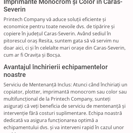
Imprimante Monocrom și Color în Caras-
Severin
Printech Company vă aduce soluții eficiente și
economice pentru toate nevoile dvs. de tipărire și
copiere în județul Caras-Severin. Având sediul în
pitorescul oraș Resita, suntem gata să vă servim nu
doar aici, ci și în celelalte mari orașe din Caras-Severin,
cum ar fi Oravița și Bocșa.
Avantajul închirierii echipamentelor
noastre
Serviciu de Mentenanță Inclus: Atunci când închiriați un
copiator, plotter, imprimantă monocrom sau color sau
multifuncțional de la Printech Company, sunteți
asigurați că veți beneficia de serviciu de mentenanță și
intervenție fără costuri suplimentare. Echipa noastră
dedicată va asigura funcționarea optimă a
echipamentului dvs. și va interveni rapid în cazul unor