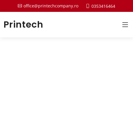
office@printechcompany.ro
0353416464
Printech