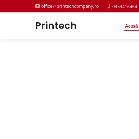
office@printechcompany.ro
0353416464
Printech
Acasă