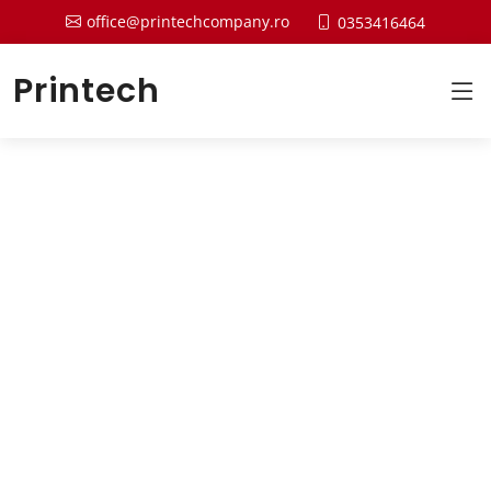
office@printechcompany.ro
0353416464
Printech