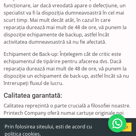
funcționare, iar dacă vreodată apare o defecțiune, un
specialist va fi la dispoziția dumneavoastră în cel mai
scurt timp. Mai mult decât atât, în cazul în care
reparația durează mai mult de 48 de ore, vă punem la
dispoziție echipamente de backup, astfel încât
activitatea dumneavoastră să nu fie afectată.
Echipament de Back-up: Înțelegem cât de critic este
echipamentul de tipărire pentru afacerea dvs. Dacă
reparația durează mai mult de 48 de ore, vă punem la
dispoziție un echipament de back-up, astfel încât să nu
întrerupeți fluxul de lucru.
Calitatea garantată:
Calitatea reprezintă o parte crucială a filosofiei noastre.
Printech Company oferă numai cartușe originale noi
pentru echipamentele închiriate, asigurându-vă că
Prin folosirea siteului, esti de acord cu
imprimantele sau multifuncționalele dvs. vor oferi
Accept
politica cookies.
rezultate de înaltă calitate. Fie că aveți nevoie de